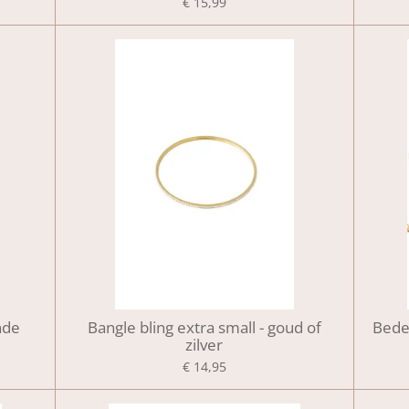
€ 15,99
nde
Bangle bling extra small - goud of
Bede
zilver
€ 14,95