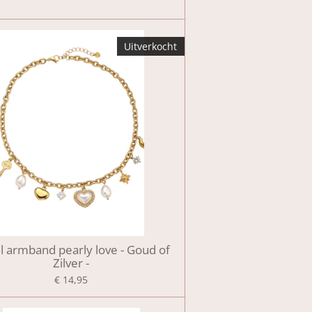
Uitverkocht
l armband pearly love - Goud of
Zilver -
€ 14,95