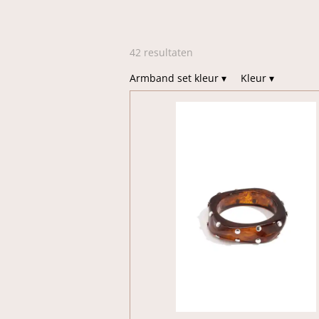
42 resultaten
Armband set kleur
▾
Kleur
▾