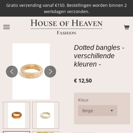
Gratis verzending vanaf €150. Bestellingen worden binnen 2
Ga
werkdagen verzonden.
direct
naar
de
hoofdinhoud
Dotted bangles -
verschillende
kleuren -
€ 12,50
Kleur