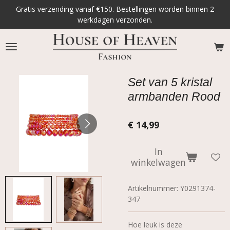
Gratis verzending vanaf €150. Bestellingen worden binnen 2
Ga
werkdagen verzonden.
direct
naar
de
hoofdinhoud
Set van 5 kristal
armbanden Rood
€ 14,99
In
winkelwagen
Artikelnummer:
Y0291374-
347
Hoe leuk is deze