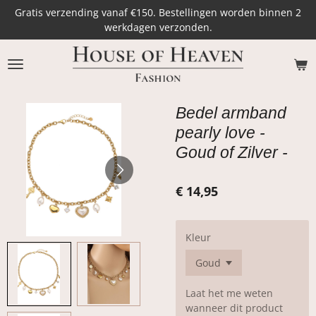
Gratis verzending vanaf €150. Bestellingen worden binnen 2
Ga
werkdagen verzonden.
direct
naar
de
hoofdinhoud
Bedel armband
pearly love -
Goud of Zilver -
€ 14,95
Kleur
Laat het me weten
wanneer dit product