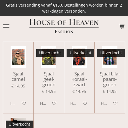
Gratis verzending vanaf €150. Bestellingen worden binnen 2
Ga
werkdagen verzonden.
direct
naar
de
hoofdinhoud
Uitverkocht
Uitverkocht
Uitverkocht
Sjaal
Sjaal
Sjaal
Sjaal Lila-
camel
geel-
Koraal-
paars-
groen
zwart
groen
€ 14,95
€ 14,95
€ 14,95
€ 14,95
In winkelwagen
Houd mij op de hoogte
Houd mij op de hoogte
Houd mij op d
Uitverkocht