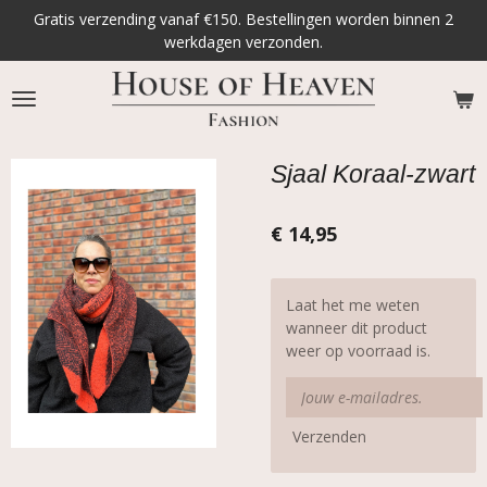
Gratis verzending vanaf €150. Bestellingen worden binnen 2
Ga
werkdagen verzonden.
direct
naar
de
hoofdinhoud
Sjaal Koraal-zwart
€ 14,95
Laat het me weten
wanneer dit product
weer op voorraad is.
Verzenden