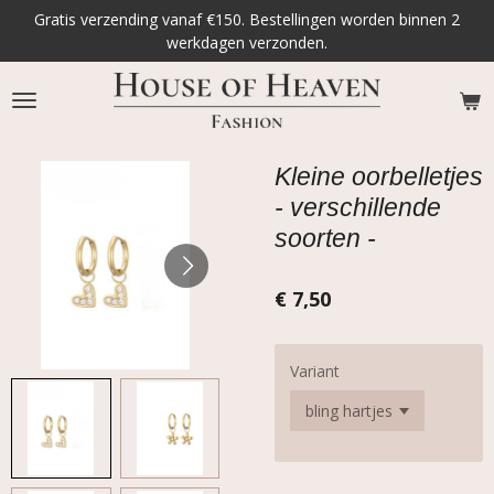
Gratis verzending vanaf €150. Bestellingen worden binnen 2
Ga
werkdagen verzonden.
direct
naar
de
hoofdinhoud
Kleine oorbelletjes
- verschillende
soorten -
€ 7,50
Variant