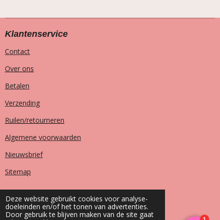
Klantenservice
Contact
Over ons
Betalen
Verzending
Ruilen/retourneren
Algemene voorwaarden
Nieuwsbrief
Sitemap
Deze website gebruikt cookies voor analyse-
doeleinden en/of het tonen van advertenties.
T
I
F
W
Door gebruik te blijven maken van de site gaat
i
n
a
h