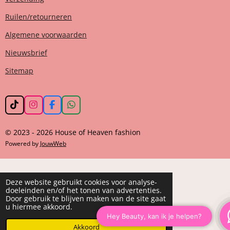
Ruilen/retourneren
Algemene voorwaarden
Nieuwsbrief
Sitemap
T
I
F
W
i
n
a
h
k
s
c
a
© 2023 - 2026 House of Heaven fashion
T
t
e
t
o
a
b
s
Powered by
JouwWeb
k
g
o
A
r
o
p
a
k
p
m
Deze website gebruikt cookies voor analyse-
doeleinden en/of het tonen van advertenties.
Door gebruik te blijven maken van de site gaat
u hiermee akkoord.
Akkoord