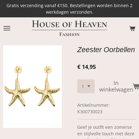
Gratis verzending vanaf €150. Bestellingen worden binnen 2
Ga
werkdagen verzonden.
direct
naar
de
hoofdinhoud
Zeester Oorbellen
€ 14,95
In
winkelwagen
Artikelnummer:
K300730023
Geef je outfit een zomerse
en stijlvolle touch met deze