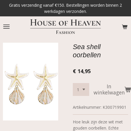
Gratis verzending vanaf €150. Bestellingen worden binnen 2
Ga
werkdagen verzonden.
direct
naar
de
hoofdinhoud
Sea shell
oorbellen
€ 14,95
In
winkelwagen
Artikelnummer:
K300719901
Hoe leuk zijn deze wit met
gouden oorbellen. Echte