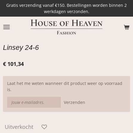
Gratis verzending vanaf €150. Bestellingen worden binnen 2
Ga
werkdagen verzonden.
direct
naar
de
hoofdinhoud
Linsey 24-6
€ 101,34
Laat het me weten wanneer dit product weer op voorraad
is.
Verzenden
Uitverkocht