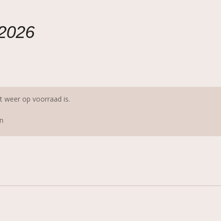
-2026
 weer op voorraad is.
n