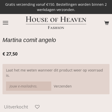
Gratis verzending vanaf €150. Bestellingen worden binnen 2
Ga
werkdagen verzonden.
direct
naar
de
hoofdinhoud
Martina comit angelo
€ 27,50
Laat het me weten wanneer dit product weer op voorraad
is.
Verzenden
Uitverkocht