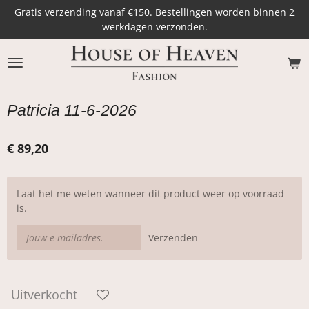
Gratis verzending vanaf €150. Bestellingen worden binnen 2
Ga
werkdagen verzonden.
direct
naar
de
hoofdinhoud
Patricia 11-6-2026
€ 89,20
Laat het me weten wanneer dit product weer op voorraad
is.
Verzenden
Uitverkocht