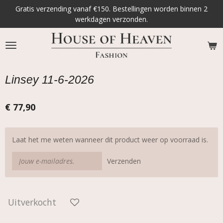
Gratis verzending vanaf €150. Bestellingen worden binnen 2
Ga
werkdagen verzonden.
direct
naar
de
hoofdinhoud
Linsey 11-6-2026
€ 77,90
Laat het me weten wanneer dit product weer op voorraad is.
Verzenden
Uitverkocht