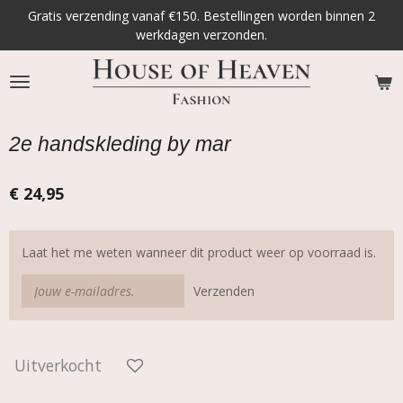
Gratis verzending vanaf €150. Bestellingen worden binnen 2
Ga
werkdagen verzonden.
direct
naar
de
hoofdinhoud
2e handskleding by mar
€ 24,95
Laat het me weten wanneer dit product weer op voorraad is.
Verzenden
Uitverkocht