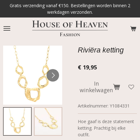
Gratis verzending vanaf €150. Bestellingen worden binnen 2
Ga
werkdagen verzonden.
direct
naar
de
hoofdinhoud
Riviëra ketting
€ 19,95
In
winkelwagen
Artikelnummer:
Y1084331
Hoe gaaf is deze statement
ketting. Prachtig bij elke
outfit.