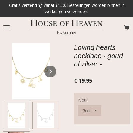
Gratis verzending vanaf €150. Bestellingen worden binnen 2
Ga
werkdagen verzonden.
direct
naar
de
hoofdinhoud
Loving hearts
necklace - goud
of zilver -
€ 19,95
Kleur