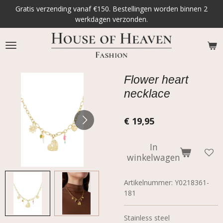
Gratis verzending vanaf €150. Bestellingen worden binnen 2
Ga
werkdagen verzonden.
direct
naar
de
hoofdinhoud
Flower heart
necklace
€ 19,95
In
winkelwagen
Artikelnummer:
Y0218361-
181
Stainless steel