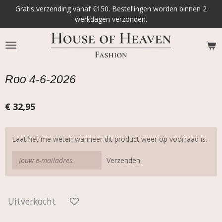
Gratis verzending vanaf €150. Bestellingen worden binnen 2
Ga
werkdagen verzonden.
direct
naar
de
hoofdinhoud
Roo 4-6-2026
€ 32,95
Laat het me weten wanneer dit product weer op voorraad is.
Verzenden
Uitverkocht