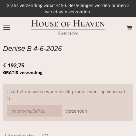
Gratis verzending vanaf €150. Bestellingen worden binnen 2
Ga
werkdagen verzonden.
direct
naar
de
hoofdinhoud
Denise B 4-6-2026
€ 192,75
GRATIS verzending
Laat het me weten wanneer dit product weer op voorraad
is.
Verzenden
Uitverkocht