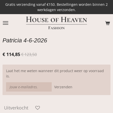
Gratis verzending vanaf €150. Bestellingen worden binnen 2
Ga
werkdagen verzonden.
direct
naar
de
hoofdinhoud
Patricia 4-6-2026
€ 114,85
€ 123,50
Laat het me weten wanneer dit product weer op voorraad
is.
Verzenden
Uitverkocht