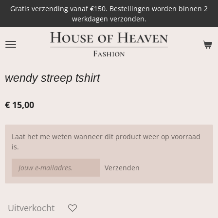
Gratis verzending vanaf €150. Bestellingen worden binnen 2
Ga
werkdagen verzonden.
direct
naar
de
hoofdinhoud
wendy streep tshirt
€ 15,00
Laat het me weten wanneer dit product weer op voorraad
is.
Verzenden
Uitverkocht