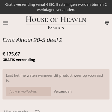
Gratis verzending vanaf €150. Bestellingen worden binnen 2
Ga
werkdagen verzonden.
direct
naar
de
hoofdinhoud
Erna Alhoei 20-5 deel 2
€ 175,67
GRATIS verzending
Laat het me weten wanneer dit product weer op voorraad
is.
Verzenden
Uitverkocht