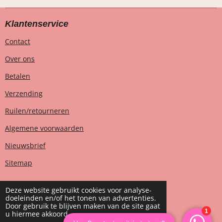
Klantenservice
Contact
Over ons
Betalen
Verzending
Ruilen/retourneren
Algemene voorwaarden
Nieuwsbrief
Sitemap
Deze website gebruikt cookies voor analyse-
doeleinden en/of het tonen van advertenties.
T
I
F
W
Door gebruik te blijven maken van de site gaat
i
n
a
h
u hiermee akkoord.
k
s
c
a