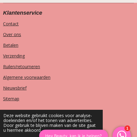
Klantenservice
Contact
Over ons
Betalen
Verzending
Ruilen/retourneren
Algemene voorwaarden
Nieuwsbrief
Sitemap
Deze website gebruikt cookies voor analyse-
doeleinden en/of het tonen van advertenties.
T
I
F
W
Door gebruik te blijven maken van de site gaat
i
n
a
h
u hiermee akkoord.
k
s
c
a
© 2023 - 2026 House of Heaven fashion
T
t
e
t