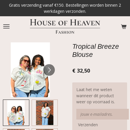
Gratis verzending vanaf €150. Bestellingen worden binnen 2
Ga
werkdagen verzonden.
direct
naar
de
hoofdinhoud
Tropical Breeze
Blouse
€ 32,50
Laat het me weten
wanneer dit product
weer op voorraad is.
Verzenden