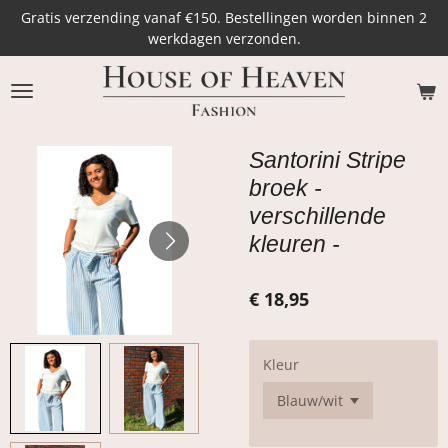
Gratis verzending vanaf €150. Bestellingen worden binnen 2
Ga
werkdagen verzonden.
direct
naar
de
hoofdinhoud
Santorini Stripe
broek -
verschillende
kleuren -
€ 18,95
Kleur