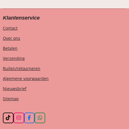
Klantenservice
Contact
Over ons
Betalen
Verzending
Ruilen/retourneren
Algemene voorwaarden
Nieuwsbrief
Sitemap
T
I
F
W
i
n
a
h
k
s
c
a