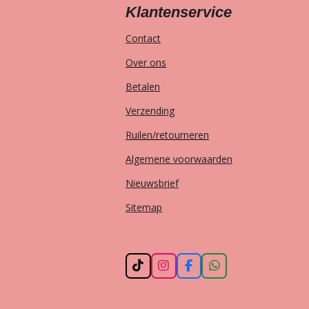
Klantenservice
Contact
Over ons
Betalen
Verzending
Ruilen/retourneren
Algemene voorwaarden
Nieuwsbrief
Sitemap
T
I
F
W
i
n
a
h
k
s
c
a
T
t
e
t