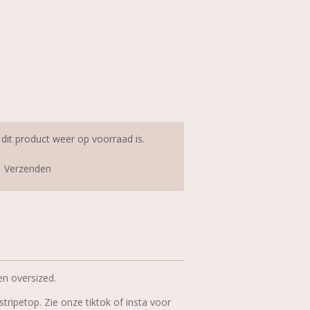
it product weer op voorraad is.
Verzenden
 en oversized.
ripetop. Zie onze tiktok of insta voor