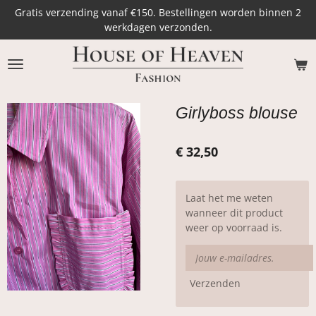
Gratis verzending vanaf €150. Bestellingen worden binnen 2
Ga
werkdagen verzonden.
direct
naar
de
hoofdinhoud
Girlyboss blouse
€ 32,50
Laat het me weten
wanneer dit product
weer op voorraad is.
Verzenden