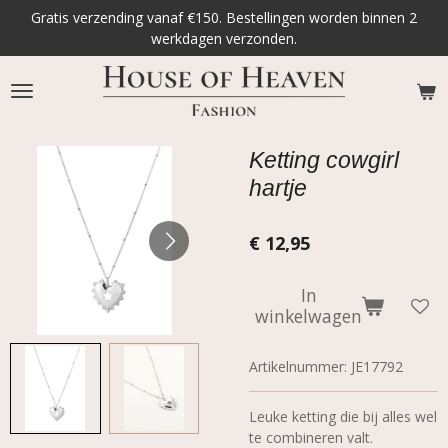
Gratis verzending vanaf €150. Bestellingen worden binnen 2
Ga
werkdagen verzonden.
direct
naar
de
hoofdinhoud
Ketting cowgirl
hartje
€ 12,95
In
winkelwagen
Artikelnummer:
JE17792
Leuke ketting die bij alles wel
te combineren valt.