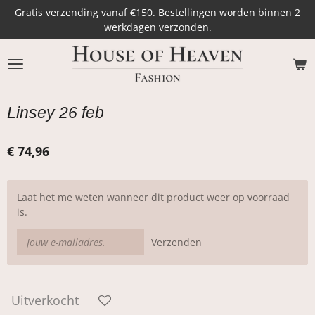
Gratis verzending vanaf €150. Bestellingen worden binnen 2
Ga
werkdagen verzonden.
direct
naar
de
hoofdinhoud
Linsey 26 feb
€ 74,96
Laat het me weten wanneer dit product weer op voorraad
is.
Verzenden
Uitverkocht