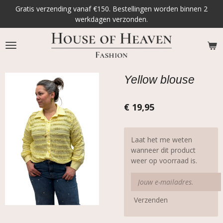
Gratis verzending vanaf €150. Bestellingen worden binnen 2
Ga
werkdagen verzonden.
direct
naar
de
hoofdinhoud
Yellow blouse
€ 19,95
Laat het me weten
wanneer dit product
weer op voorraad is.
Verzenden