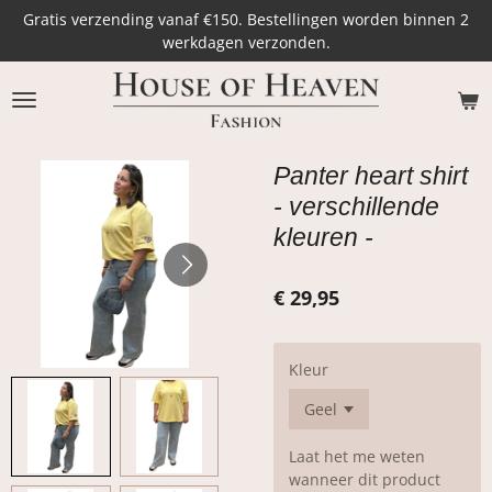
Gratis verzending vanaf €150. Bestellingen worden binnen 2
Ga
werkdagen verzonden.
direct
naar
de
hoofdinhoud
Panter heart shirt
- verschillende
kleuren -
€ 29,95
Kleur
Laat het me weten
wanneer dit product