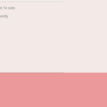
s! Te cute.
comfy