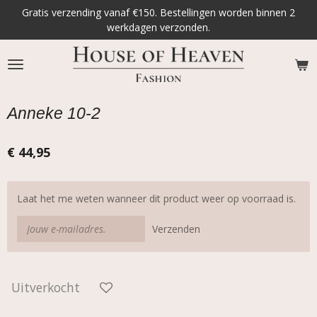
Gratis verzending vanaf €150. Bestellingen worden binnen 2
Ga
werkdagen verzonden.
direct
naar
de
hoofdinhoud
Anneke 10-2
€ 44,95
Laat het me weten wanneer dit product weer op voorraad is.
Verzenden
Uitverkocht