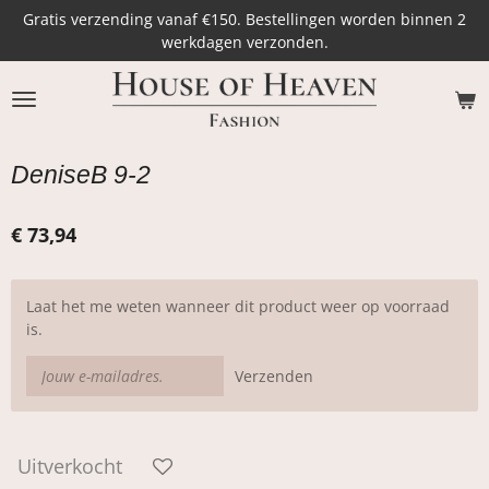
Gratis verzending vanaf €150. Bestellingen worden binnen 2
Ga
werkdagen verzonden.
direct
naar
de
hoofdinhoud
DeniseB 9-2
€ 73,94
Laat het me weten wanneer dit product weer op voorraad
is.
Verzenden
Uitverkocht