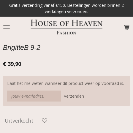
Gratis verzending vanaf €150. Bestellingen worden binnen 2
Ga
werkdagen verzonden.
direct
naar
de
hoofdinhoud
BrigitteB 9-2
€ 39,90
Laat het me weten wanneer dit product weer op voorraad is.
Verzenden
Uitverkocht