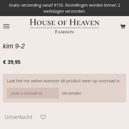
Gratis verzending vanaf €150. Bestellingen worden binnen 2
Ga
werkdagen verzonden.
direct
naar
de
hoofdinhoud
kim 9-2
€ 39,95
Laat het me weten wanneer dit product weer op voorraad is.
Verzenden
Uitverkocht