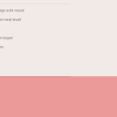
zijn echt mooi!
n next level!
en koper
ram.