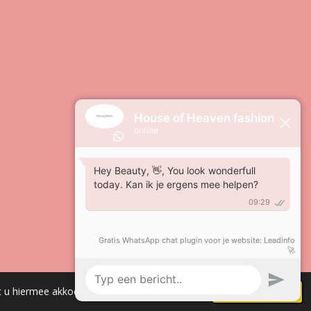
Powered by
JouwWeb
t u hiermee akkoord.
Akkoord