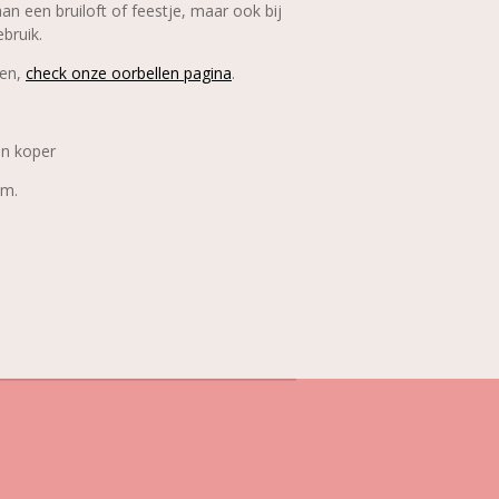
an een bruiloft of feestje, maar ook bij
ebruik.
ren,
check onze oorbellen pagina
.
en koper
am.