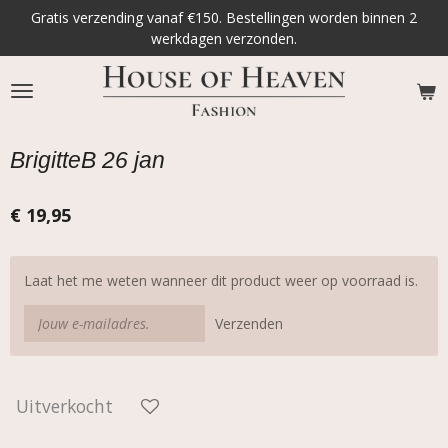
Gratis verzending vanaf €150. Bestellingen worden binnen 2
Ga
werkdagen verzonden.
direct
naar
de
hoofdinhoud
BrigitteB 26 jan
€ 19,95
Laat het me weten wanneer dit product weer op voorraad is.
Verzenden
Uitverkocht