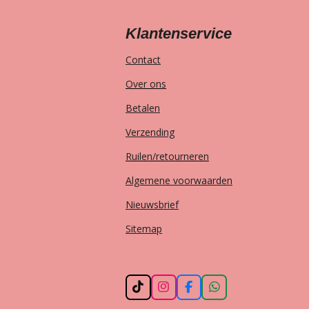
Klantenservice
Contact
Over ons
Betalen
Verzending
Ruilen/retourneren
Algemene voorwaarden
Nieuwsbrief
Sitemap
T
I
F
W
i
n
a
h