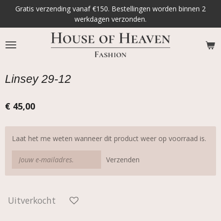
Gratis verzending vanaf €150. Bestellingen worden binnen 2
Ga
werkdagen verzonden.
direct
naar
de
hoofdinhoud
Linsey 29-12
€ 45,00
Laat het me weten wanneer dit product weer op voorraad is.
Verzenden
Uitverkocht