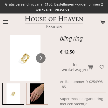
Gratis verzending vanaf €150. Bestellingen worden binnen 2
Ga
werkdagen verzonden.
direct
naar
de
hoofdinhoud
bling ring
€ 12,50
In
winkelwagen
Artikelnummer:
Y 0254998-
185
Super mooie elegante ring
met een steentje.