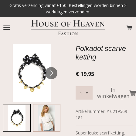
Gratis verzending vanaf €150. Bestellingen worden binnen 2
Ga
werkdagen verzonden.
direct
naar
de
hoofdinhoud
Polkadot scarve
ketting
€ 19,95
In
winkelwagen
Artikelnummer:
Y 0219569-
181
Super leuke scarf ketting,