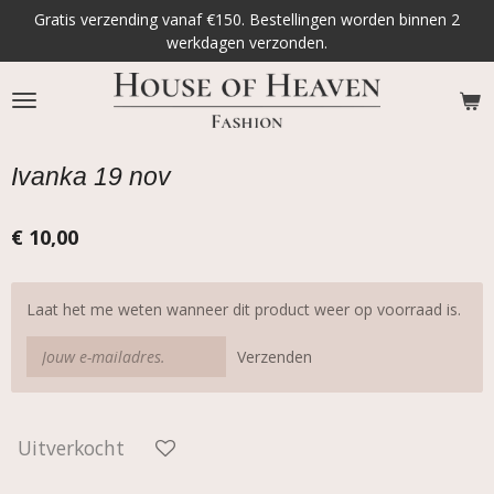
Gratis verzending vanaf €150. Bestellingen worden binnen 2
Ga
werkdagen verzonden.
direct
naar
de
hoofdinhoud
Ivanka 19 nov
€ 10,00
Laat het me weten wanneer dit product weer op voorraad is.
Verzenden
Uitverkocht