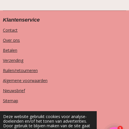
Klantenservice
Contact
Over ons
Betalen
Verzending
Ruilen/retourneren
Algemene voorwaarden
Nieuwsbrief
Sitemap
Deze website gebruikt cookies voor analyse-
doeleinden en/of het tonen van advertenties.
T
I
F
W
Door gebruik te blijven maken van de site gaat
i
n
a
h