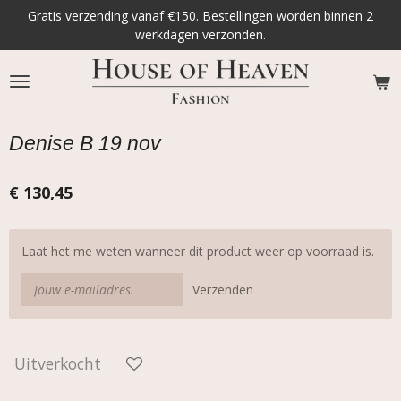
Gratis verzending vanaf €150. Bestellingen worden binnen 2
Ga
werkdagen verzonden.
direct
naar
de
hoofdinhoud
Denise B 19 nov
€ 130,45
Laat het me weten wanneer dit product weer op voorraad is.
Verzenden
Uitverkocht