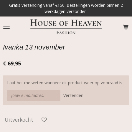
Gratis verzending vanaf €150. Bestellingen worden binnen 2
Ga
werkdagen verzonden.
direct
naar
de
hoofdinhoud
Ivanka 13 november
€ 69,95
Laat het me weten wanneer dit product weer op voorraad is.
Verzenden
Uitverkocht