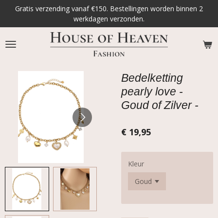
Gratis verzending vanaf €150. Bestellingen worden binnen 2
Ga
werkdagen verzonden.
direct
naar
de
hoofdinhoud
Bedelketting
pearly love -
Goud of Zilver -
€ 19,95
Kleur