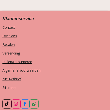
Klantenservice
Contact
Over ons
Betalen
Verzending
Ruilen/retourneren
Algemene voorwaarden
Nieuwsbrief
Sitemap
T
I
F
W
i
n
a
h