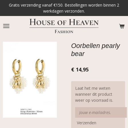
Gratis verzending vanaf €150. Bestellingen worden binnen 2
Ga
werkdagen verzonden.
direct
naar
de
hoofdinhoud
Oorbellen pearly
bear
€ 14,95
Laat het me weten
wanneer dit product
weer op voorraad is.
Verzenden