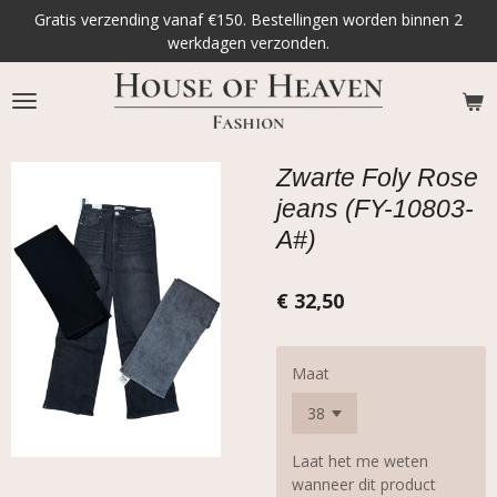
Gratis verzending vanaf €150. Bestellingen worden binnen 2
Ga
werkdagen verzonden.
direct
naar
de
hoofdinhoud
Zwarte Foly Rose
jeans (FY-10803-
A#)
€ 32,50
Maat
Laat het me weten
wanneer dit product