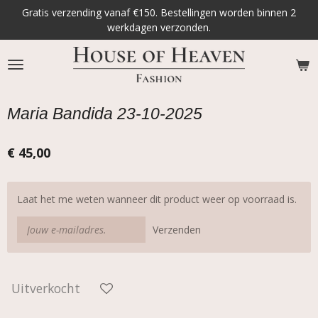
Gratis verzending vanaf €150. Bestellingen worden binnen 2
Ga
werkdagen verzonden.
direct
naar
de
hoofdinhoud
Maria Bandida 23-10-2025
€ 45,00
Laat het me weten wanneer dit product weer op voorraad is.
Verzenden
Uitverkocht